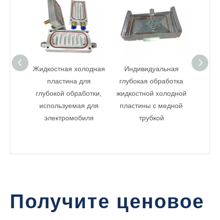
Жидкостная холодная
Индивидуальная
Медн
пластина для
глубокая обработка
Глубо
глубокой обработки,
жидкостной холодной
пласти
используемая для
пластины с медной
ох
электромобиля
трубкой
Получите ценовое