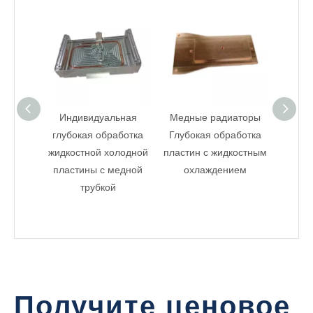
Индивидуальная
Медные радиаторы
глубокая обработка
Глубокая обработка
алюм
жидкостной холодной
пластин с жидкостным
водян
пластины с медной
охлаждением
глуб
трубкой
ме
обраб
Получите ценовое